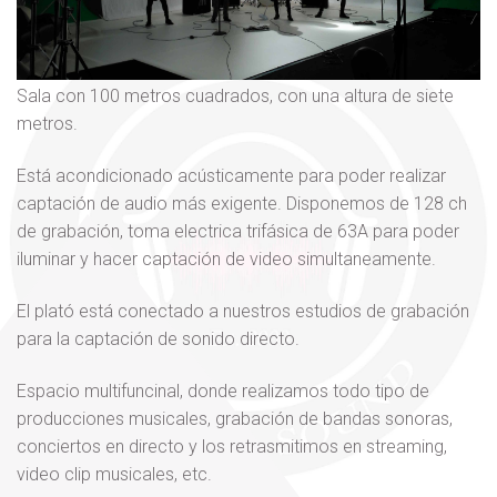
Sala con 100 metros cuadrados, con una altura de siete
metros.
Está acondicionado acústicamente para poder realizar
captación de audio más exigente. Disponemos de 128 ch
de grabación, toma electrica trifásica de 63A para poder
iluminar y hacer captación de video simultaneamente.
El plató está conectado a nuestros estudios de grabación
para la captación de sonido directo.
Espacio multifuncinal, donde realizamos todo tipo de
producciones musicales, grabación de bandas sonoras,
conciertos en directo y los retrasmitimos en streaming,
video clip musicales, etc.